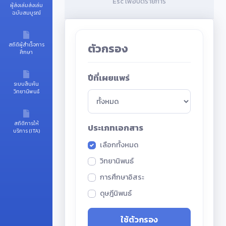
Esc เพื่อปิดรายการ
ผู้ส่งเล่มส่งเล่ม
ฉบับสมบูรณ์
ตัวกรอง
สถิติผู้สำเร็จการ
ศึกษา
ปีที่เผยแพร่
ระบบสืบค้น
วิทยานิพนธ์
สถิติการให้
ประเภทเอกสาร
บริการ (ITA)
เลือกทั้งหมด
วิทยานิพนธ์
การศึกษาอิสระ
ดุษฎีนิพนธ์
ใช้ตัวกรอง